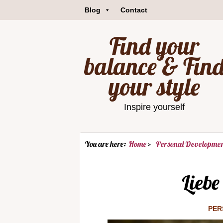
Blog
Contact
Find your
balance & Fin
your style
Inspire yourself
You are here:
Home
Personal Developme
Liebe
PER