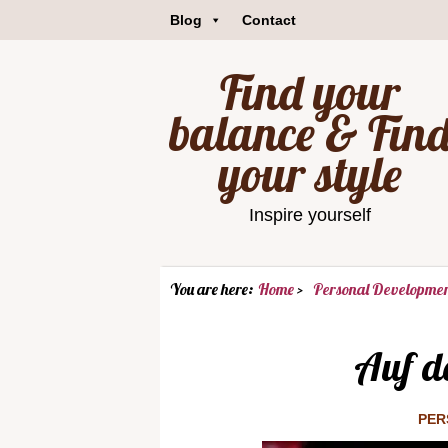
Blog
Contact
Find your
balance & Fin
your style
Inspire yourself
You are here:
Home
Personal Developme
Auf d
PER