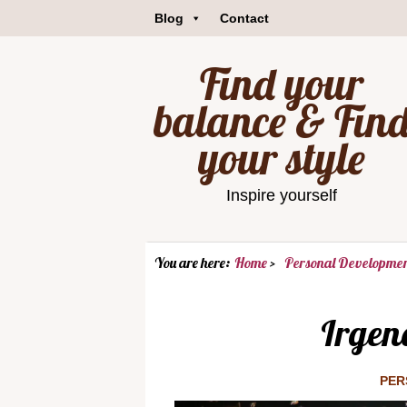
Blog
Contact
Find your
balance & Fin
your style
Inspire yourself
You are here:
Home
Personal Developme
Irgen
PER