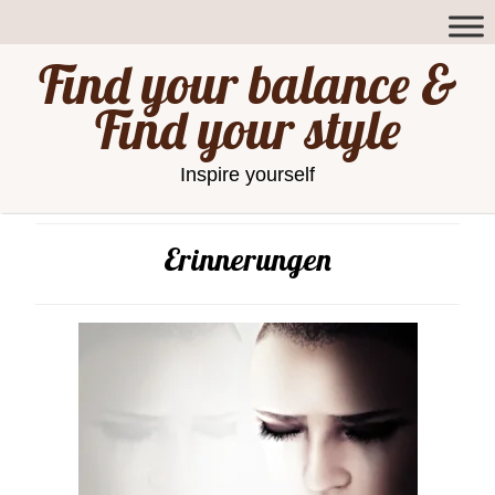
Find your balance &
Find your style
Inspire yourself
Erinnerungen