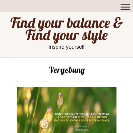
Find your balance &
Find your style
Inspire yourself
Vergebung