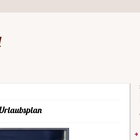
d
Urlaubsplan