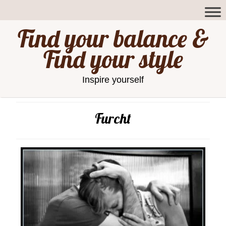
Find your balance &
Find your style
Inspire yourself
Furcht