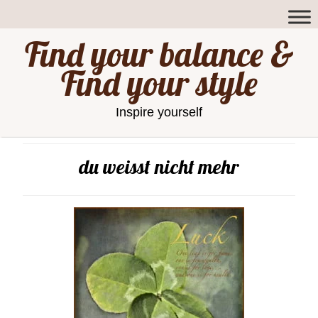
Find your balance &
Find your style
Inspire yourself
du weisst nicht mehr