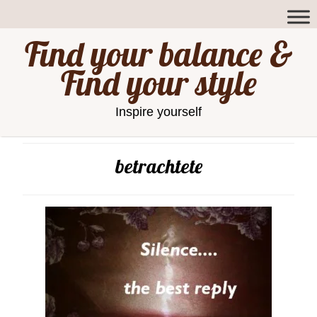
Find your balance &
Find your style
Inspire yourself
betrachtete