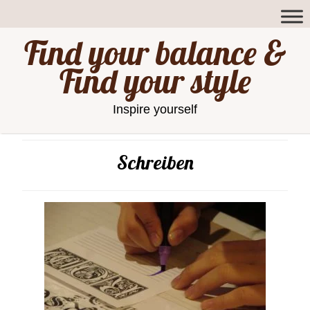
Find your balance &
Find your style
Inspire yourself
Schreiben