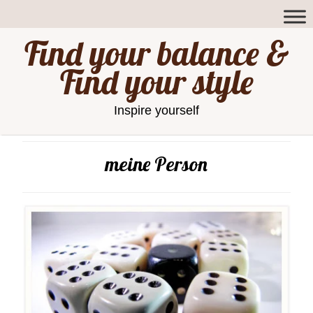
Find your balance &
Find your style
Inspire yourself
meine Person