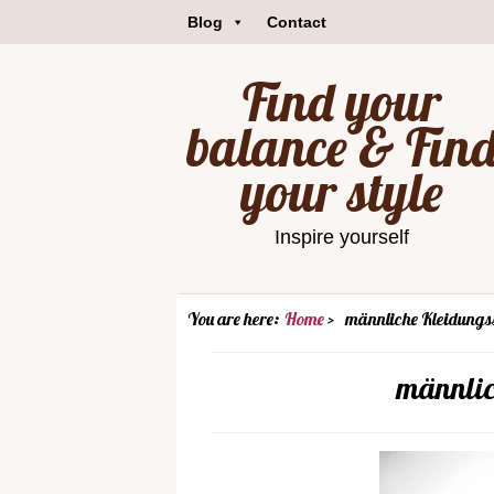
Blog
Contact
Find your
balance & Fin
your style
Inspire yourself
You are here:
Home
männliche Kleidungs
männlic