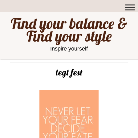
Find your balance &
Find your style
Inspire yourself
legt fest