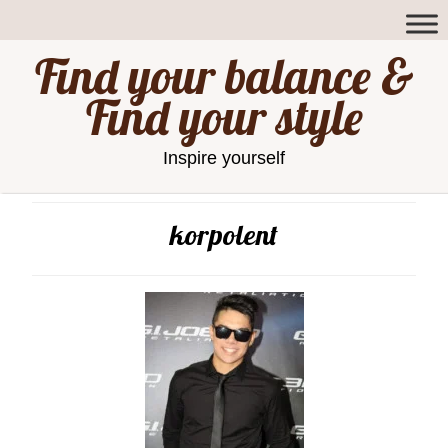
Find your balance &
Find your style
Inspire yourself
korpolent