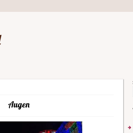
d
Augen